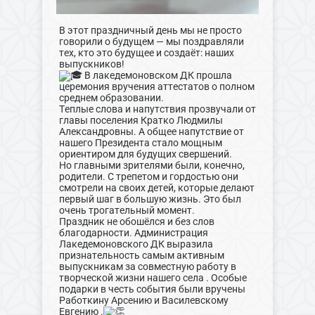
В этот праздничный день мы не просто
говорили о будущем — мы поздравляли
тех, кто это будущее и создаёт: наших
выпускников!
В лакедемоновском ДК прошла
церемония вручения аттестатов о полном
среднем образовании.
Теплые слова и напутствия прозвучали от
главы поселения Кратко Людмилы
Александровны. А общее напутствие от
нашего Президента стало мощным
ориентиром для будущих свершений.
Но главными зрителями были, конечно,
родители. С трепетом и гордостью они
смотрели на своих детей, которые делают
первый шаг в большую жизнь. Это был
очень трогательный момент.
Праздник не обошёлся и без слов
благодарности. Администрация
Лакедемоновского ДК выразила
признательность самым активным
выпускникам за совместную работу в
творческой жизни нашего села . Особые
подарки в честь события были вручены
Работкину Арсению и Василевскому
Евгению .